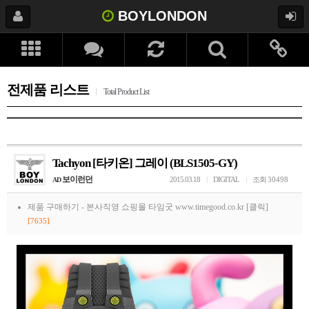
BOYLONDON
전제품 리스트
Total Product List
Tachyon [타키온] 그레이 (BLS1505-GY)
보이런던
2015.03.18
DIGITAL
조회
30498
AD
제품 구매하기 -
본사직영 쇼핑몰 타임굿 www.timegood.co.kr [클릭]
[7635]