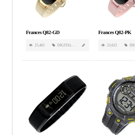
Frances Q82-GD
Frances Q82-PK
25,465
DIGITAL
23,625
DI