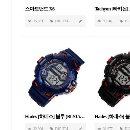
스마트밴드 X6
35,683
DIGITAL
30,501
DI
Hades [하데스] 블루 (BLS1503-BL)
32,006
DIGITAL
31,277
DI