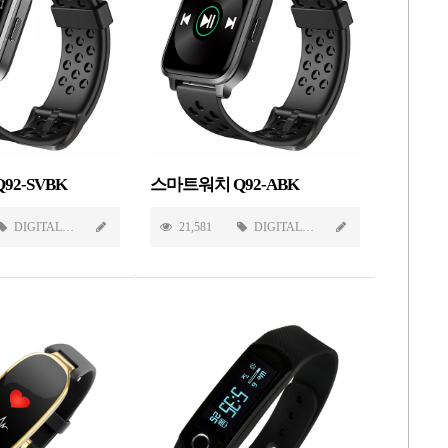
2-SVBK
스마트워치 Q92-ABK
DIGITAL
21,581
DIGITAL