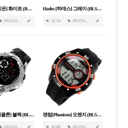
Tachyon [타키온] 화이트 (BLS1505-WH)
Hades [하데스] 그레이 (BLS1503-GY)
DIGITAL
30,734
DIGITAL
Cyclone [싸이클론] 블랙 (BLS1501-BK)
팬텀[Phantom] 오렌지 (BLS1513-OR)
DIGITAL
30,689
DIGITAL