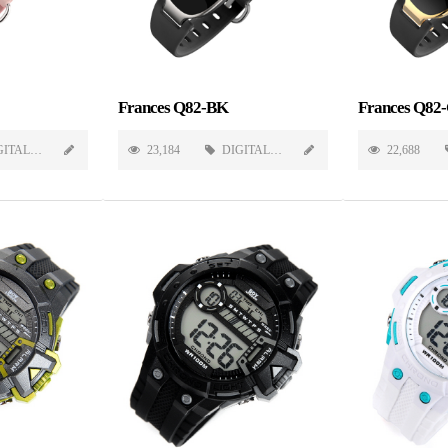
Frances Q82-BK
Frances Q8
GITAL
23,184
DIGITAL
22,688