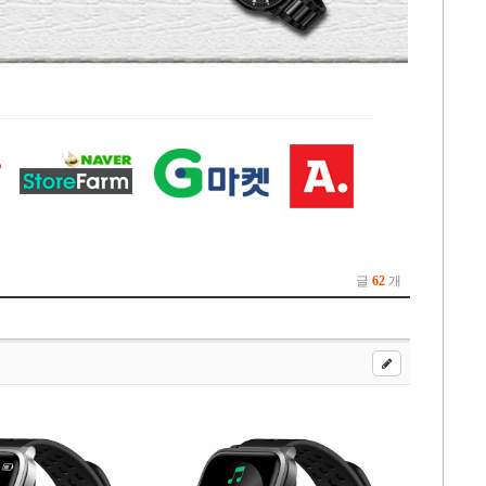
글
62
개