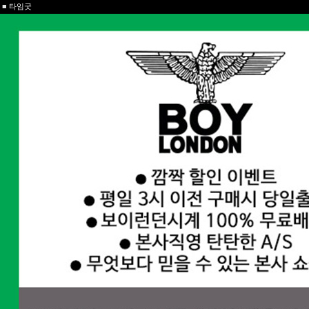
■
타임굿
COMPANY